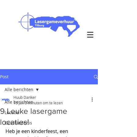
Outdoor & Indoor op je eigen
locatie
bezorging in heel Nederland
Post
Alle berichten
Huub Danker
Alle berichten
13 jan
3 minuten om te lezen
9 Leuke lasergame
Locatie
locaties!
Geschiedenis
Heb je een kinderfeest, een 