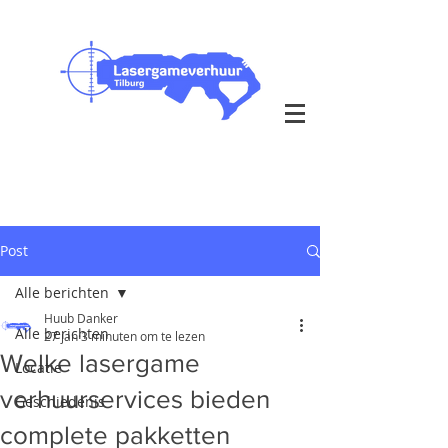
Outdoor & Indoor op je eigen
locatie
bezorging in heel Nederland
Post
Alle berichten
Huub Danker
Alle berichten
27 jan
3 minuten om te lezen
Welke lasergame
Locatie
verhuurservices bieden
Geschiedenis
complete pakketten