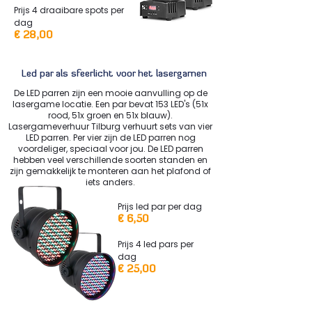
Prijs 4 draaibare spots per
dag
€ 28,00
Led par als sfeerlicht voor het lasergamen
De LED parren zijn een mooie aanvulling op de
lasergame locatie. Een par bevat 153 LED's (51x
rood, 51x groen en 51x blauw).
Lasergameverhuur Tilburg verhuurt sets van vier
LED parren. Per vier zijn de LED parren nog
voordeliger, speciaal voor jou. De LED parren
hebben veel verschillende soorten standen en
zijn gemakkelijk te monteren aan het plafond of
iets anders.
Prijs led par per dag
€ 6,50
Prijs 4 led pars per
dag
€ 25,00