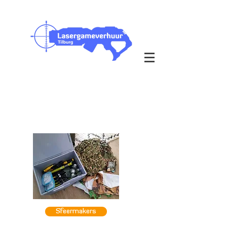
Outdoor & Indoor op je eigen
locatie
bezorging in heel Nederland
Sfeermakers