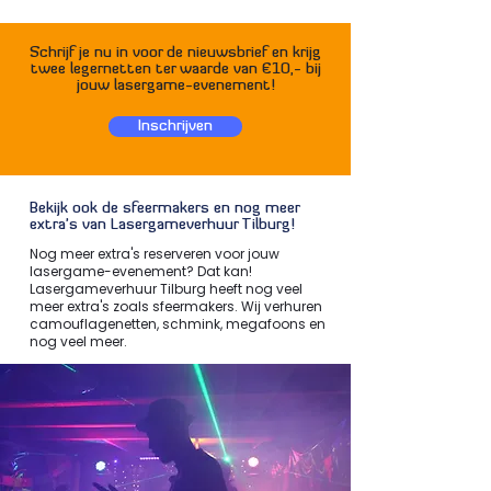
Schrijf je nu in voor de nieuwsbrief en krijg
twee legernetten ter waarde van €10,- bij
jouw lasergame-evenement!
Inschrijven
Bekijk ook de sfeermakers en nog meer
extra's van Lasergameverhuur Tilburg!
Nog meer extra's reserveren voor jouw
lasergame-evenement? Dat kan!
Lasergameverhuur Tilburg heeft nog veel
meer extra's zoals sfeermakers. Wij verhuren
camouflagenetten, schmink, megafoons en
nog veel meer.