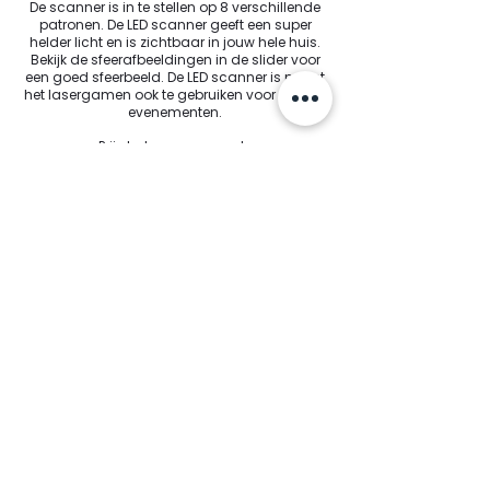
De scanner is in te stellen op 8 verschillende
patronen. De LED scanner geeft een super
helder licht en is zichtbaar in jouw hele huis.
Bekijk de sfeerafbeeldingen in de slider voor
een goed sfeerbeeld. De LED scanner is naast
het lasergamen ook te gebruiken voor andere
evenementen.
Prijs led scanner per dag
€ 12,00
Stroboscoop
De stroboscoop zorgt voor witte
flitsen, waarvan de snelheid
aanpasbaar is. De stroboscoop
voegt meer spanning en avontuur
toe tijdens het spel.
Prijs stroboscoop per dag
€ 2,50