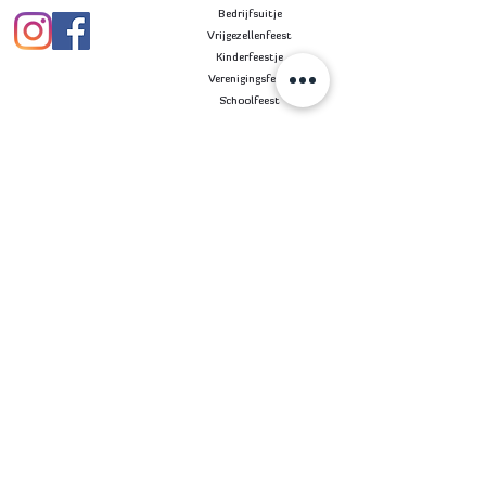
Bedrijfsuitje
Vrijgezellenfeest
Kinderfeestje
Verenigingsfeest
Schoolfeest
Assortiment
Informatie en meer
Laserguns
Privacyverklaring
Laserpistolen
Algemene voorwaarden
Archery Tag
Samenwerken
Sfeerlichten
Contact
Sfeermakers
Blogs