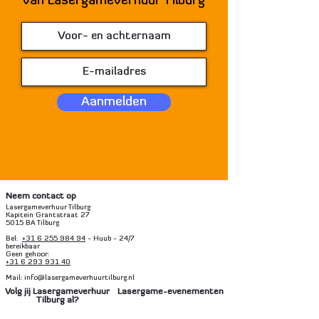
van Lasergameverhuur Tilburg
Aanmelden
Neem contact op
Lasergameverhuur Tilburg
Kapitein Grantstraat 27
5015 BA Tilburg
Bel:
+31 6 255 984 94
- Huub - 24/7
bereikbaar
Geen gehoor:
+31 6 293 931 40
Mail: info@lasergameverhuurtilburg.nl
Volg jij Lasergameverhuur
Lasergame-evenementen
Tilburg al?