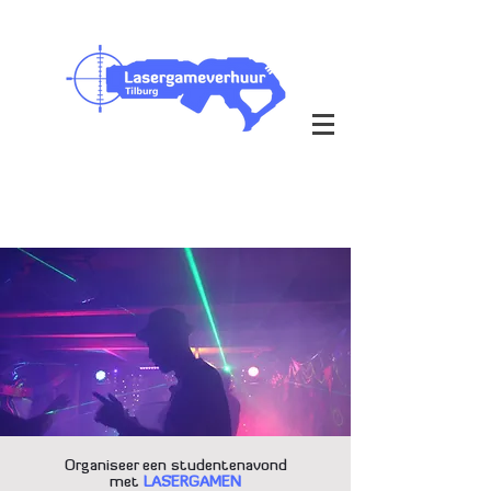
Outdoor & Indoor op je eigen
locatie
bezorging in heel Nederland
Organiseer een studentenavond
met
LASERGAMEN