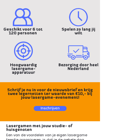
Geschikt voor 6 tot
Spelen zo lang jij
120 personen
wilt
Hoogwaardig
Bezorging door heel
lasergame-
Nederland
apparatuur
Schrijf je nu in voor de nieuwsbrief en krijg
twee legernetten ter waarde van €10,- bij
jouw lasergame-evenement!
Inschrijven
Lasergamen met jouw studie- of
huisgenoten
Een van de voordelen van je eigen lasergame
feestje organiseren, is dat je de gehele dag