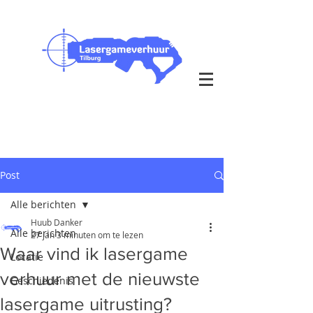
Outdoor & Indoor op je eigen
locatie
bezorging in heel Nederland
Post
Alle berichten
Huub Danker
Alle berichten
27 jan
3 minuten om te lezen
Waar vind ik lasergame
Locatie
verhuur met de nieuwste
Geschiedenis
lasergame uitrusting?