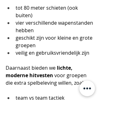
tot 80 meter schieten (ook 
buiten)
vier verschillende wapenstanden 
hebben
geschikt zijn voor kleine en grote 
groepen
veilig en gebruiksvriendelijk zijn
Daarnaast bieden we 
lichte, 
moderne hitvesten 
voor groepen 
die extra spelbeleving willen, zoals:
team vs team tactiek
VIP, zombie of medic spellen
intensievere toernooivormen
Bij elk pakket krijg je:
duidelijke uitleg