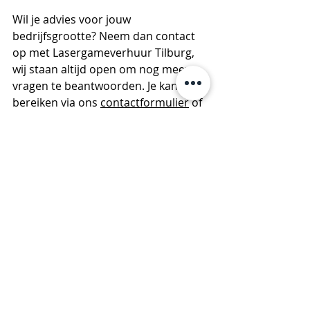
Wil je advies voor jouw 
bedrijfsgrootte? Neem dan contact 
op met Lasergameverhuur Tilburg, 
wij staan altijd open om nog meer 
vragen te beantwoorden. Je kan ons 
bereiken via ons 
contactformulier
 of 
bel / mail ons direct via 06 255 984 94 
of 
info@lasergameverhuurtilburg.nl