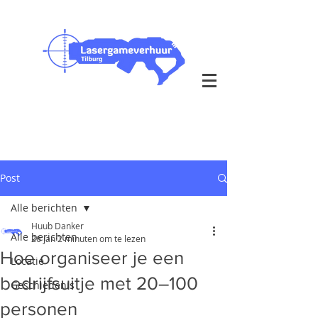
Outdoor & Indoor op je eigen
locatie
bezorging in heel Nederland
Post
Alle berichten
Huub Danker
Alle berichten
26 jan
2 minuten om te lezen
Hoe organiseer je een
Locatie
bedrijfsuitje met 20–100
Geschiedenis
personen