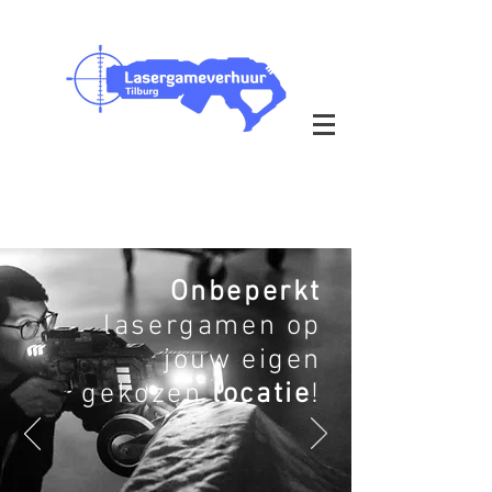
Outdoor & Indoor op je eigen
locatie
bezorging in heel Nederland
Onbeperkt
lasergamen op
jouw eigen
gekozen
locatie
!